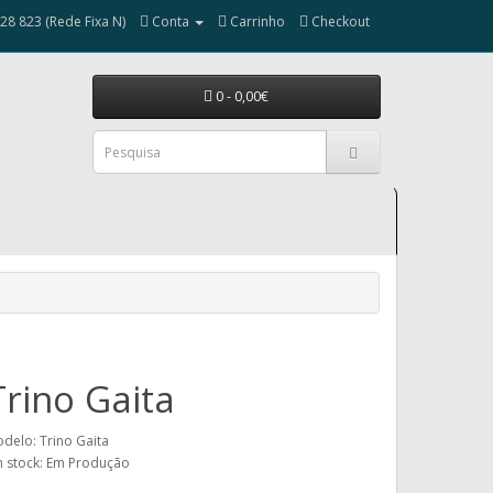
28 823 (Rede Fixa N)
Conta
Carrinho
Checkout
0 - 0,00€
Trino Gaita
delo: Trino Gaita
 stock: Em Produção