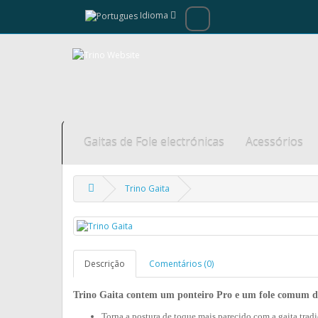
Idioma
Gaitas de Fole electrónicas
Acessórios
Trino Gaita
Descrição
Comentários (0)
Trino Gaita contem um ponteiro Pro e um fole comum
Torna a postura de toque mais parecido com a gaita trad