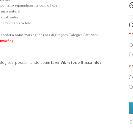
6
 e ponteiro separadamente com o Fole
a mais natural
o utilizador
parte de trás to fole
O
u aceder a notas mais agudas nas digitações Galega e Asturiana
ormação
)
lógicos, possibilitando assim fazer
Vibratos
e
Glissandos
!