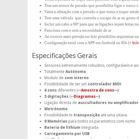
Tem um sensor de pressão que possibilita ligar o ronco
Varia a afinação com a pressão o que torna o toque aind
Tem uma válvula que controla o escape de ar ao gosto d
Inclui um cabo a 90º para que as ligações sejam feitas na 
Funciona com e sem a necessidade de ar
Ao exercer mais pressão no fole possibilita requintear o
(
Configuração total com a APP em Android ou IOs
+ Inf
Especificações Gerais
Sensores extremamente robustos, configuráveis e ana
Totalmente
Autónomo
Modulo de
som interno
Possibilidade de ser um
controlador MIDI
6 sons
diferentes
(
--Amostra de sons--
)
5 digitações
(
--Diagramas--
)
Ligação directa de
auscultadores ou amplificador
Metrónomo
Possibilidade te
transposição
até uma oitava.
9 Memórias
para todos os parametros com nome
Bateria de lithium
integrada
Carregamento por USB