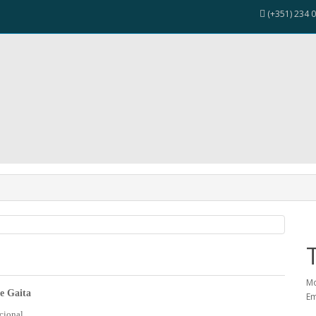
(+351) 234 0
Mo
 de Gaita
Em
icional